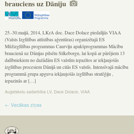
brauciens uz Dāniju
25.-30.maijā, 2014, LKrA doc. Dace Dolace piedalījās VIAA
(Valsts Izglītības attīstības aģentūras) organizētajā ES
Mūžizglītības programmas Caurviju apakšprogrammas Mācību
braucienā uz Dānijas pilsētu Silkeborgu, lai kopā ar pārējiem 13
dalībniekiem no dažādām ES valstīm iepazītos ar iekļaujošās
izglītības procesiem Dānijā un citās ES valstīs. Intensīvajā mācību
programmā grupa apguva iekļaujošās izglītības stratēģiju ,
iepazinās ar […]
Augstskolu sadarbība LV
,
Dace Dolace
,
VIAA
Ziņu
←
Vecākas ziņas
izvēlne