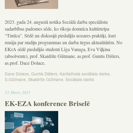
2023. gada 24. augustā notika Sociālā darba speciālistu
sadarbības padomes sēde, ko rīkoja domnīcu kultūrtelpa
“Tintīca”. Sēdē un diskusijā piedalījās nozares praktiķi, kuri
runāja par studiju programmas un darba tirgus aktualitātēm. No
EKrA sēdē piedalījās studenti Līga Vanaga, Eva Viļķina
(absolvente), prof. Skaidrīte Gūtmane, as.prof. Guntis Dišlers,
as.prof. Dace Dolace.
Dace Dolace
,
Guntis Dišlers
,
Karitatīvais sociālais darbs
,
S.Gūtmane
,
Skaidrīte Gūtmane
,
Sociālais darbs
17:49
23
.
Marts
,
2023
EK-EZA konference Briselē