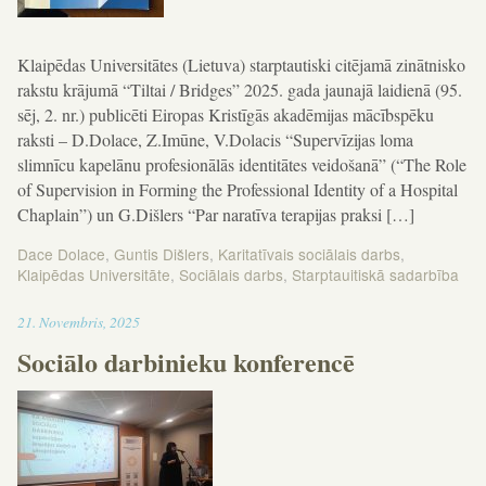
Klaipēdas Universitātes (Lietuva) starptautiski citējamā zinātnisko
rakstu krājumā “Tiltai / Bridges” 2025. gada jaunajā laidienā (95.
sēj, 2. nr.) publicēti Eiropas Kristīgās akadēmijas mācībspēku
raksti – D.Dolace, Z.Imūne, V.Dolacis “Supervīzijas loma
slimnīcu kapelānu profesionālās identitātes veidošanā” (“The Role
of Supervision in Forming the Professional Identity of a Hospital
Chaplain”) un G.Dišlers “Par naratīva terapijas praksi […]
Dace Dolace
,
Guntis Dišlers
,
Karitatīvais sociālais darbs
,
Klaipēdas Universitāte
,
Sociālais darbs
,
Starptauitiskā sadarbība
17:19
21
.
Novembris
,
2025
Sociālo darbinieku konferencē