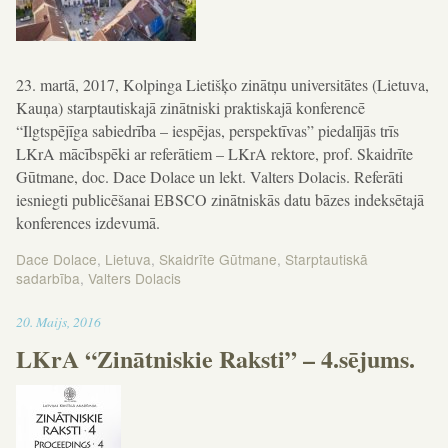
23. martā, 2017, Kolpinga Lietišķo zinātņu universitātes (Lietuva,
Kauņa) starptautiskajā zinātniski praktiskajā konferencē
“Ilgtspējīga sabiedrība – iespējas, perspektīvas” piedalījās trīs
LKrA mācībspēki ar referātiem – LKrA rektore, prof. Skaidrīte
Gūtmane, doc. Dace Dolace un lekt. Valters Dolacis. Referāti
iesniegti publicēšanai EBSCO zinātniskās datu bāzes indeksētajā
konferences izdevumā.
Dace Dolace
,
Lietuva
,
Skaidrīte Gūtmane
,
Starptautiskā
sadarbība
,
Valters Dolacis
16:35
20
.
Maijs
,
2016
LKrA “Zinātniskie Raksti” – 4.sējums.