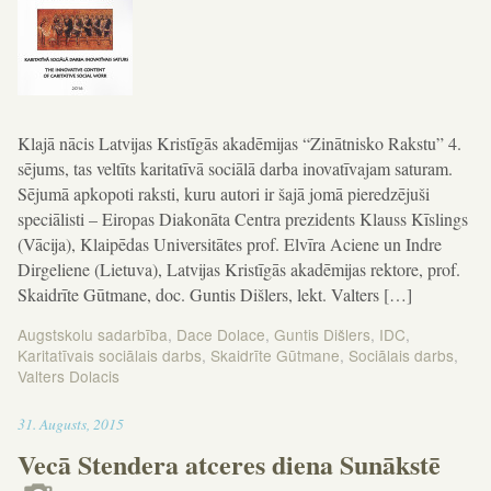
Klajā nācis Latvijas Kristīgās akadēmijas “Zinātnisko Rakstu” 4.
sējums, tas veltīts karitatīvā sociālā darba inovatīvajam saturam.
Sējumā apkopoti raksti, kuru autori ir šajā jomā pieredzējuši
speciālisti – Eiropas Diakonāta Centra prezidents Klauss Kīslings
(Vācija), Klaipēdas Universitātes prof. Elvīra Aciene un Indre
Dirgeliene (Lietuva), Latvijas Kristīgās akadēmijas rektore, prof.
Skaidrīte Gūtmane, doc. Guntis Dišlers, lekt. Valters […]
Augstskolu sadarbība
,
Dace Dolace
,
Guntis Dišlers
,
IDC
,
Karitatīvais sociālais darbs
,
Skaidrīte Gūtmane
,
Sociālais darbs
,
Valters Dolacis
10:12
31
.
Augusts
,
2015
Vecā Stendera atceres diena Sunākstē