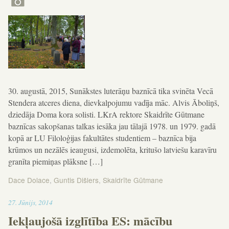
30. augustā, 2015, Sunākstes luterāņu baznīcā tika svinēta Vecā
Stendera atceres diena, dievkalpojumu vadīja māc. Alvis Āboliņš,
dziedāja Doma kora solisti. LKrA rektore Skaidrīte Gūtmane
baznīcas sakopšanas talkas iesāka jau tālajā 1978. un 1979. gadā
kopā ar LU Filoloģijas fakultātes studentiem – baznīca bija
krūmos un nezālēs ieaugusi, izdemolēta, kritušo latviešu karavīru
granīta piemiņas plāksne […]
Dace Dolace
,
Guntis Dišlers
,
Skaidrīte Gūtmane
13:31
27
.
Jūnijs
,
2014
Iekļaujošā izglītība ES: mācību