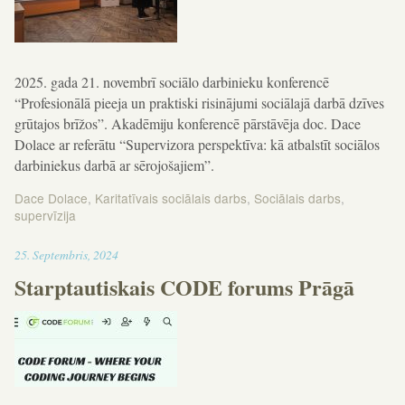
2025. gada 21. novembrī sociālo darbinieku konferencē
“Profesionālā pieeja un praktiski risinājumi sociālajā darbā dzīves
grūtajos brīžos”. Akadēmiju konferencē pārstāvēja doc. Dace
Dolace ar referātu “Supervizora perspektīva: kā atbalstīt sociālos
darbiniekus darbā ar sērojošajiem”.
Dace Dolace
,
Karitatīvais sociālais darbs
,
Sociālais darbs
,
supervīzija
13:25
25
.
Septembris
,
2024
Starptautiskais CODE forums Prāgā