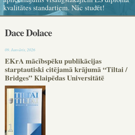
kvalitātes standartiem. Nāc studēt!
ikonogrāfija, grafika, kaligrāfija
dokumenta standartiem!
un karitatīvajā sociālajā darbā
Dace Dolace
13:06
09
.
Janvāris
,
2026
EKrA mācībspēku publikācijas
starptautiski citējamā krājumā “Tiltai /
Bridges” Klaipēdas Universitātē