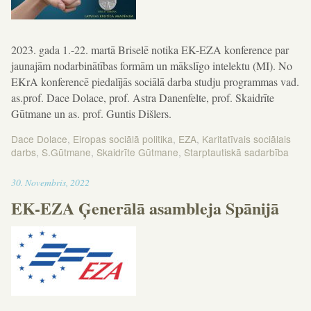
2023. gada 1.-22. martā Briselē notika EK-EZA konference par
jaunajām nodarbinātības formām un mākslīgo intelektu (MI). No
EKrA konferencē piedalījās sociālā darba studju programmas vad.
as.prof. Dace Dolace, prof. Astra Danenfelte, prof. Skaidrīte
Gūtmane un as. prof. Guntis Dišlers.
Dace Dolace
,
Eiropas sociālā politika
,
EZA
,
Karitatīvais sociālais
darbs
,
S.Gūtmane
,
Skaidrīte Gūtmane
,
Starptautiskā sadarbība
15:51
30
.
Novembris
,
2022
EK-EZA Ģenerālā asambleja Spānijā