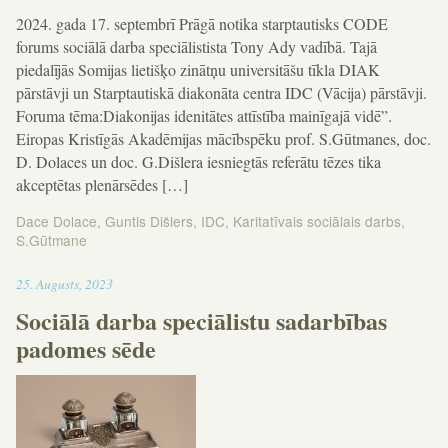
2024. gada 17. septembrī Prāgā notika starptautisks CODE
forums sociālā darba speciālistista Tony Ady vadībā. Tajā
piedalījās Somijas lietišķo zinātņu universitāšu tīkla DIAK
pārstāvji un Starptautiskā diakonāta centra IDC (Vācija) pārstāvji.
Foruma tēma:Diakonijas idenitātes attīstība mainīgajā vidē”.
Eiropas Kristīgās Akadēmijas mācībspēku prof. S.Gūtmanes, doc.
D. Dolaces un doc. G.Dišlera iesniegtās referātu tēzes tika
akceptētas plenārsēdes […]
Dace Dolace
,
Guntis Dišlers
,
IDC
,
Karitatīvais sociālais darbs
,
S.Gūtmane
19:00
25
.
Augusts
,
2023
Sociālā darba speciālistu sadarbības
padomes sēde