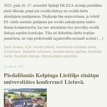
2022. gada 26.-27. novembrī Spānijā EK-EZA aicināja piedalīties
plašā dikusiju grupā par sociālā dialoga un sociālā darba
aktuālajiem jautājumiem. Disjkusija bija nepieciešama, jo šobrīd
ES valstīs saasinās jautājums par sociālo pakalpojumu makro
līmeņa kompetencēm, kas nav atrisināmas bez atsevišķu sociālā
dialoga aspektu korekcijas. Tika arī diskutētas darba iespējas
jauniešiem, lai viņu profesionālā sagatavotība nezaudē nozīmi […]
Dace Dolace
,
EZA
,
Guntis Dišlers
,
Karitatīvais sociālais darbs
,
S.Gūtmane
,
Skaidrīte Gūtmane
,
Sociālā darba izglītība
,
Sociālais
darbs
,
Sociālais dialogs
,
Starptautiskā sadarbība
13:58
24
.
Marts
,
2017
Piedalīšanās Kolpinga Lietišķo zinātņu
universitātes konferencē Lietuvā.