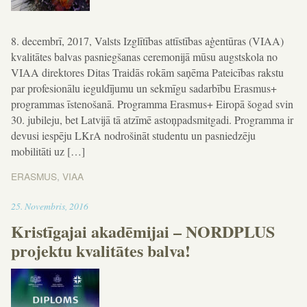
8. decembrī, 2017, Valsts Izglītības attīstības aģentūras (VIAA)
kvalitātes balvas pasniegšanas ceremonijā mūsu augstskola no
VIAA direktores Ditas Traidās rokām saņēma Pateicības rakstu
par profesionālu ieguldījumu un sekmīgu sadarbību Erasmus+
programmas īstenošanā. Programma Erasmus+ Eiropā šogad svin
30. jubileju, bet Latvijā tā atzīmē astoņpadsmitgadi. Programma ir
devusi iespēju LKrA nodrošināt studentu un pasniedzēju
mobilitāti uz […]
ERASMUS
,
VIAA
09:45
25
.
Novembris
,
2016
Kristīgajai akadēmijai – NORDPLUS
projektu kvalitātes balva!