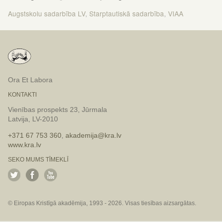
Augstskolu sadarbība LV
,
Starptautiskā sadarbība
,
VIAA
Ora Et Labora
KONTAKTI
Vienības prospekts 23, Jūrmala
Latvija, LV-2010
+371 67 753 360
,
akademija@kra.lv
www.kra.lv
SEKO MUMS TĪMEKLĪ
© Eiropas Kristīgā akadēmija, 1993 - 2026. Visas tiesības aizsargātas.