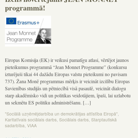
programmā!
Eiropas Komisija (EK) ir veikusi pamatīgu atlasi, vērtējot jaunos
pieteikumus programmā “Jean Monnet Programme” (konkursu
izturējuši tikai 44 dažādu Eiropas valstu pieteikumi no pavisam
737). Žana Monē programmas mērķis ir veicināt izcilību Eiropas
Savienības studijās un pētniecībā visā pasaulē, veicināt dialogu
starp akadēmisko vidi un politikas veidotājiem, īpaši, lai uzlabotu
un sekmētu ES politiku administrēšanu. […]
"Sociālā uzņēmējdarbība un demokrātijas attīstība Eiropā"
,
Karitatīvais sociālais darbs
,
Sociālais darbs
,
Starptautiskā
sadarbība
,
VIAA