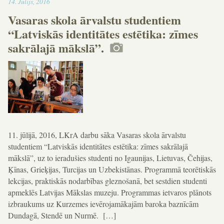
13:32
14
.
Jūlijs
,
2016
Vasaras skola ārvalstu studentiem
“Latviskās identitātes estētika: zīmes
sakrālajā mākslā”.
11. jūlijā, 2016, LKrA darbu sāka Vasaras skola ārvalstu
studentiem “Latviskās identitātes estētika: zīmes sakrālajā
mākslā”, uz to ieradušies studenti no Igaunijas, Lietuvas, Čehijas,
Ķīnas, Grieķijas, Turcijas un Uzbekistānas. Programmā teorētiskās
lekcijas, praktiskās nodarbības gleznošanā, bet sestdien studenti
apmeklēs Latvijas Mākslas muzeju. Programmas ietvaros plānots
izbraukums uz Kurzemes ievērojamākajām baroka baznīcām
Dundagā, Stendē un Nurmē. […]