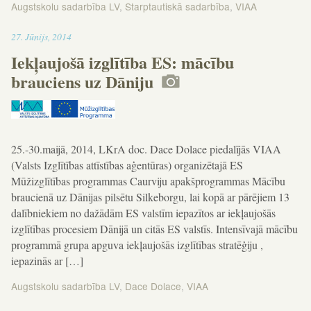
Augstskolu sadarbība LV
,
Starptautiskā sadarbība
,
VIAA
13:31
27
.
Jūnijs
,
2014
Iekļaujošā izglītība ES: mācību
brauciens uz Dāniju
25.-30.maijā, 2014, LKrA doc. Dace Dolace piedalījās VIAA
(Valsts Izglītības attīstības aģentūras) organizētajā ES
Mūžizglītības programmas Caurviju apakšprogrammas Mācību
braucienā uz Dānijas pilsētu Silkeborgu, lai kopā ar pārējiem 13
dalībniekiem no dažādām ES valstīm iepazītos ar iekļaujošās
izglītības procesiem Dānijā un citās ES valstīs. Intensīvajā mācību
programmā grupa apguva iekļaujošās izglītības stratēģiju ,
iepazinās ar […]
Augstskolu sadarbība LV
,
Dace Dolace
,
VIAA