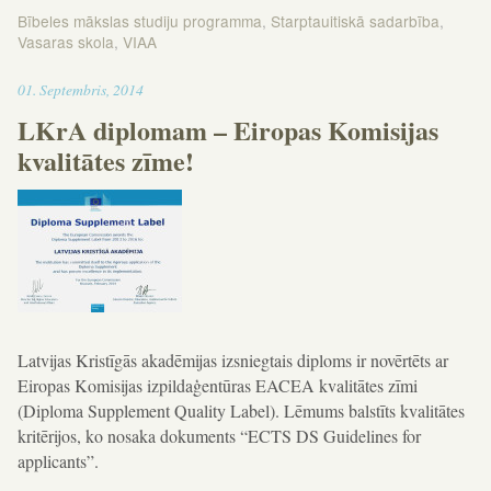
Bībeles mākslas studiju programma
,
Starptauitiskā sadarbība
,
Vasaras skola
,
VIAA
16:03
01
.
Septembris
,
2014
LKrA diplomam – Eiropas Komisijas
kvalitātes zīme!
Latvijas Kristīgās akadēmijas izsniegtais diploms ir novērtēts ar
Eiropas Komisijas izpildaģentūras EACEA kvalitātes zīmi
(Diploma Supplement Quality Label). Lēmums balstīts kvalitātes
kritērijos, ko nosaka dokuments “ECTS DS Guidelines for
applicants”.