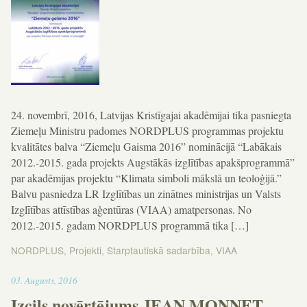
24. novembrī, 2016, Latvijas Kristīgajai akadēmijai tika pasniegta
Ziemeļu Ministru padomes NORDPLUS programmas projektu
kvalitātes balva “Ziemeļu Gaisma 2016” nominācijā “Labākais
2012.-2015. gada projekts Augstākās izglītības apakšprogrammā”
par akadēmijas projektu “Klimata simboli mākslā un teoloģijā.”
Balvu pasniedza LR Izglītības un zinātnes ministrijas un Valsts
Izglītības attīstības aģentūras (VIAA) amatpersonas. No
2012.-2015. gadam NORDPLUS programmā tika […]
NORDPLUS
,
Projekti
,
Starptautiskā sadarbība
,
VIAA
09:59
03
.
Augusts
,
2016
Izcils novērtējums JEAN MONNET