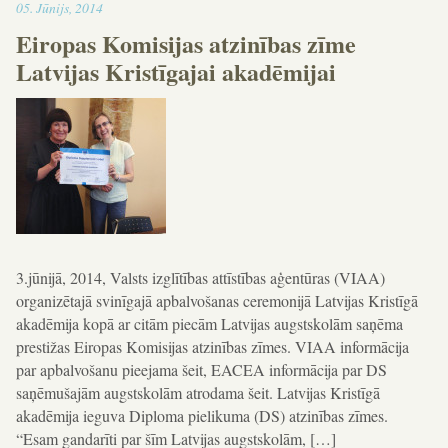
18:50
05
.
Jūnijs
,
2014
Eiropas Komisijas atzinības zīme
Latvijas Kristīgajai akadēmijai
3.jūnijā, 2014, Valsts izglītības attīstības aģentūras (VIAA)
organizētajā svinīgajā apbalvošanas ceremonijā Latvijas Kristīgā
akadēmija kopā ar citām piecām Latvijas augstskolām saņēma
prestižas Eiropas Komisijas atzinības zīmes. VIAA informācija
par apbalvošanu pieejama šeit, EACEA informācija par DS
saņēmušajām augstskolām atrodama šeit. Latvijas Kristīgā
akadēmija ieguva Diploma pielikuma (DS) atzinības zīmes.
“Esam gandarīti par šīm Latvijas augstskolām, […]