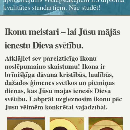
kvalitātes standartiem. Nāc studēt!
ikonogrāfija, grafika, kaligrāfija
dokumenta standartiem!
un karitatīvajā sociālajā darbā
Ikonu meistari – lai Jūsu mājās
ienestu Dieva svētību.
Atklājiet sev pareizticīgo ikonu
noslēpumaino skaistumu! Ikona ir
brīnišķīga dāvana kristībās, laulībās,
dažādos ģimenes svētkos un piemiņas
dienās, kas Jūsu mājās ienesīs Dieva
svētību. Labprāt uzgleznosim ikonu pēc
Jūsu vēlmēm konkrētai vajadzībai.