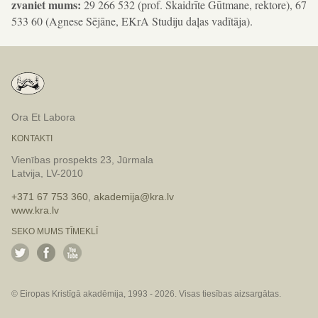
zvaniet mums:
29 266 532 (prof. Skaidrīte Gūtmane, rektore), 67
533 60 (Agnese Sējāne, EKrA Studiju daļas vadītāja).
Ora Et Labora
KONTAKTI
Vienības prospekts 23, Jūrmala
Latvija, LV-2010
+371 67 753 360
,
akademija@kra.lv
www.kra.lv
SEKO MUMS TĪMEKLĪ
© Eiropas Kristīgā akadēmija, 1993 - 2026. Visas tiesības aizsargātas.