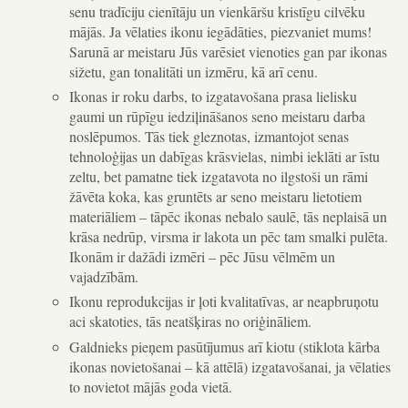
senu tradīciju cienītāju un vienkāršu kristīgu cilvēku
mājās. Ja vēlaties ikonu iegādāties, piezvaniet mums!
Sarunā ar meistaru Jūs varēsiet vienoties gan par ikonas
sižetu, gan tonalitāti un izmēru, kā arī cenu.
Ikonas ir roku darbs, to izgatavošana prasa lielisku
gaumi un rūpīgu iedziļināšanos seno meistaru darba
noslēpumos. Tās tiek gleznotas, izmantojot senas
tehnoloģijas un dabīgas krāsvielas, nimbi ieklāti ar īstu
zeltu, bet pamatne tiek izgatavota no ilgstoši un rāmi
žāvēta koka, kas gruntēts ar seno meistaru lietotiem
materiāliem – tāpēc ikonas nebalo saulē, tās neplaisā un
krāsa nedrūp, virsma ir lakota un pēc tam smalki pulēta.
Ikonām ir dažādi izmēri – pēc Jūsu vēlmēm un
vajadzībām.
Ikonu reprodukcijas ir ļoti kvalitatīvas, ar neapbruņotu
aci skatoties, tās neatšķiras no oriģināliem.
Galdnieks pieņem pasūtījumus arī kiotu (stiklota kārba
ikonas novietošanai – kā attēlā) izgatavošanai, ja vēlaties
to novietot mājās goda vietā.