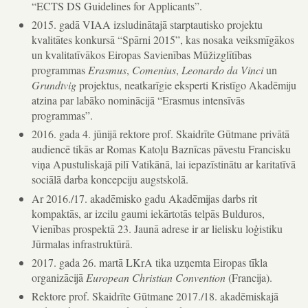
“ECTS DS Guidelines for Applicants”.
2015. gadā VIAA izsludinātajā starptautisko projektu
kvalitātes konkursā “Spārni 2015”, kas nosaka veiksmīgākos
un kvalitatīvākos Eiropas Savienības Mūžizglītības
programmas
Erasmus
,
Comenius
,
Leonardo da Vinci
un
Grundtvig
projektus, neatkarīgie eksperti Kristīgo Akadēmiju
atzina par labāko nominācijā “Erasmus intensīvās
programmas”.
2016. gada 4. jūnijā rektore prof. Skaidrīte Gūtmane privātā
audiencē tikās ar Romas Katoļu Baznīcas pāvestu Francisku
viņa Apustuliskajā pilī Vatikānā, lai iepazīstinātu ar karitatīvā
sociālā darba koncepciju augstskolā.
Ar 2016./17. akadēmisko gadu Akadēmijas darbs rit
kompaktās, ar izcilu gaumi iekārtotās telpās Bulduros,
Vienības prospektā 23. Jaunā adrese ir ar lielisku loģistiku
Jūrmalas infrastruktūrā.
2017. gada 26. martā LKrA tika uzņemta Eiropas tīkla
organizācijā
European Christian Convention
(Francija).
Rektore prof. Skaidrīte Gūtmane 2017./18. akadēmiskajā