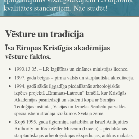
kvalitātes standartiem. Nāc studēt!
ikonogrāfija, grafika, kaligrāfija
dokumenta standartiem!
un karitatīvajā sociālajā darbā
Vēsture un tradīcija
Īsa Eiropas Kristīgās akadēmijas
vēsture faktos.
1993.13.05. – LR Izglītības un zinātnes ministrijas licence.
1997. gada beigās – pirmā valsts un starptautiskā akreditācija.
1994. gadā sākās ilggadīga piedalīšanās arheoloģiskās
izpētes projektā „Emmaus-Latroun” Izraēlā, kur Kristīgās
Akadēmijas pasniedzēji un studenti kopā ar Somijas
Teoloģijas institūta, Vācijas un Izraēlas Senlietu pārvaldes
speciālistiem strādāja izrakumos Svētajā zemē.
Kopš 1995. gada ilgtermiņa sadarbība ar Israel Antiquities
Authority un Rockefeller Museum (Izraēla) – piedalīšanās
starptautiskajās arheoloģiskajās ekspedīcijās, antīkās mākslas