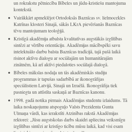
un rokrakstu pētniecība Bībeles un jūdu-kristiešu mantojuma
kontekstā.
Vairākkārt apmeklējot Ortodoksās Baznīcas sv. lielmocekles
Katrīnas klosteri Sinajā, sākās LKrA pievēršanās Baznīcas
tēvu mantojumam teoloģijā.
Kristīgā akadēmija atbalsta kvalitatīvas augstākās izglītības
sintēzi ar vērtību orientāciju. Akadēmijas mācībspēki savu
intelektuālo darbu balsta Baznīcas tradīcijā, tajā pašā laikā
risinot aktīvu dialogu ar sociālajām un humanitārajām
zinātnēm, kā arī aktīvi piedaloties sociālajā dialogā.
Bībeles mākslas nodaļa un tās akadēmiskās studiju
programmas ir tapušas sadarbībā ar ikonogrāfijas
speciālistiem Latvijā, Sinajā un Izraēlā. Ikonogrāfija tiek
pasniegta un attīstīta saskaņā ar Baznīcas kanonu.
1998. gadā notika pirmais Akadēmijas studentu izlaidums. Tā
laika noskaņojumu atspoguļo Valsts Prezidenta Gunta
Ulmaņa vārdi, kas ierakstīti Atzinības rakstā Akadēmijas
rektorei: „Jūsu augstskolas darbs skaidri apliecina veiksmīgu
izglītības sintēzi ar kristīgo ticību mūsu laikā, kad visi esam