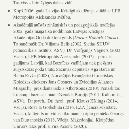
Tas viss – brīnišķīgas dabas vidū.
Kopš 2006. gada Latvijas Kristīgā akadēmija strādā ar LPB
Metropolīta Aleksandra svētību.
Akadēmijā attīstās zinātniskās un pedagoģiskās tradīcijas.
2002. gada maijā tika nodibināts Latvijas Kristīgās
Akadēmijas Goda doktora grāds (
Doctor Honoris Causa
).
To saņēmuši: Dr. Viljams Bells (2002, Sietlas SHUV
pētnieciskais institūts, ASV), Dr. Volfgangs Vāgners (2003,
Vācija), LPB Metropolīts Aleksandrs (2007) – pirmais
gadījums Latvijā, kad Baznīcas vadītājam tiek piešķirts
augstskolas goda tituls, Saeimas deputātes Aija Barča un
Baiba Rivža (2008), Norvēģijas Evaņģēliski Luteriskās
Koledžas direktors Jans Gosners un Zviedrijas Alianses
Misijas bij. prezidents Eskils Albertsons (2010), Penaskitos
Luterāņu baznīcas māc. Džeralds Borgijs (2011, Kalifornija,
ASV), Dr.psych., Dr. theol., prof. Klauss Kīslings (2014,
Vācija), Rosvita Gotbehuta (2016, EZA ģenerālsekretāre,
Vācija), kaligrāfs un viduslaiku manuskriptu pētnieks Georgs
van Durtanoskis (2018, Vācija, Maķedonija), Klaipēdas
Universitātes prof. Elvīra Aciene (2020).