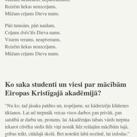
Reizēm liekas neuzceļams,
Mūžam ceļams Dieva nams.
Pāri tumsām, pāri naidam,
Ceļams dvēs’lēs Dieva nams.
Visiem verams, neaptverams,
Reizēm liekas neuzceļams,
Mūžam ceļams Dieva nams.
Ko saka studenti un viesi par mācībām
Eiropas Kristīgajā akadēmijā?
“Nu ko, tad jāsaka paldies un, iespējams, uz kādreizēju klātienes
tikšanos. Lai arī turpmāk veicas visos darbos gan privāti, gan
saistībā ar darbu un, protams, lai Akadēmijas labais vārds turpina
iekarot cilvēku sirdis līdz viņi nonāk līdz reālajām mācībām šajā,
gribas teikt, citādajā skolā. Bet noteikti labā nozīmē, lai izdodas.”