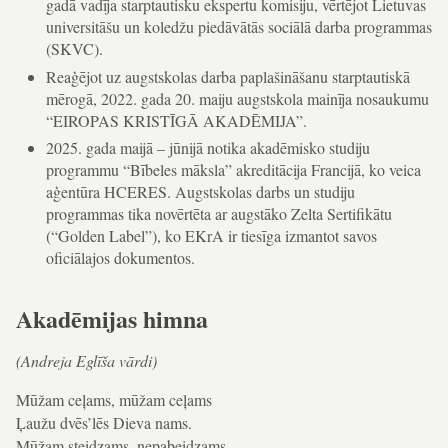
gadā vadīja starptautisku ekspertu komisiju, vērtējot Lietuvas
universitāšu un koledžu piedāvātās sociālā darba programmas
(SKVC).
Reaģējot uz augstskolas darba paplašināšanu starptautiskā
mērogā, 2022. gada 20. maiju augstskola mainīja nosaukumu
“EIROPAS KRISTĪGĀ AKADĒMIJA”.
2025. gada maijā – jūnijā notika akadēmisko studiju
programmu “Bībeles māksla” akreditācija Francijā, ko veica
aģentūra HCERES. Augstskolas darbs un studiju
programmas tika novērtēta ar augstāko Zelta Sertifikātu
(“Golden Label”), ko EKrA ir tiesīga izmantot savos
oficiālajos dokumentos.
Akadēmijas himna
(Andreja Eglīša vārdi)
Mūžam ceļams, mūžam ceļams
Ļaužu dvēs’lēs Dieva nams.
Mūžam steidzams, nepabeidzams,