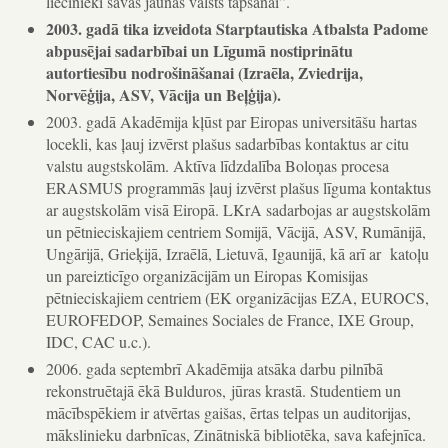
liecinieki savas jaunās valsts tapšanai”.
2003. gadā tika izveidota Starptautiska Atbalsta Padome
abpusējai sadarbībai un Līgumā nostiprinātu
autortiesību nodrošināšanai (Izraēla, Zviedrija,
Norvēģija, ASV, Vācija un Beļģija).
2003. gadā Akadēmija kļūst par Eiropas universitāšu hartas
locekli, kas ļauj izvērst plašus sadarbības kontaktus ar citu
valstu augstskolām. Aktīva līdzdalība Boloņas procesa
ERASMUS programmās ļauj izvērst plašus līguma kontaktus
ar augstskolām visā Eiropā. LKrA sadarbojas ar augstskolām
un pētnieciskajiem centriem Somijā, Vācijā, ASV, Rumānijā,
Ungārijā, Grieķijā, Izraēlā, Lietuvā, Igaunijā, kā arī ar katoļu
un pareizticīgo organizācijām un Eiropas Komisijas
pētnieciskajiem centriem (EK organizācijas EZA, EUROCS,
EUROFEDOP, Semaines Sociales de France, IXE Group,
IDC, CAC u.c.).
2006. gada septembrī Akadēmija atsāka darbu pilnībā
rekonstruētajā ēkā Bulduros, jūras krastā. Studentiem un
mācībspēkiem ir atvērtas gaišas, ērtas telpas un auditorijas,
mākslinieku darbnīcas, Zinātniskā bibliotēka, sava kafejnīca.