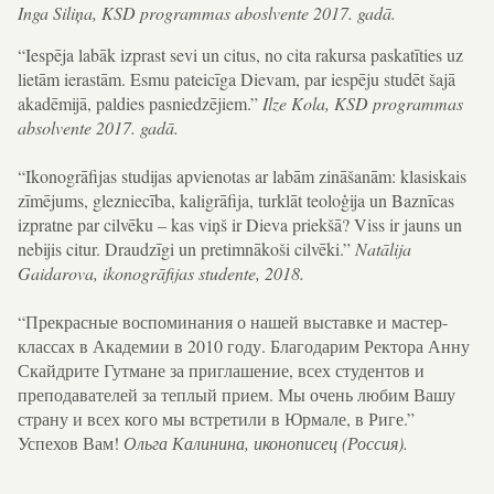
Inga Siliņa, KSD programmas aboslvente 2017. gadā.
“Iespēja labāk izprast sevi un citus, no cita rakursa paskatīties uz
lietām ierastām. Esmu pateicīga
Dievam, par iespēju studēt šajā
akadēmijā, paldies pasniedzējiem.”
Ilze Kola, KSD programmas
absolvente 2017. gadā.
“Ikonogrāfijas studijas apvienotas ar labām zināšanām: klasiskais
zīmējums, glezniecība, kaligrāfija, turklāt teoloģija un Baznīcas
izpratne par cilvēku – kas viņš ir Dieva priekšā? Viss ir jauns un
nebijis citur. Draudzīgi un pretimnākoši cilvēki.”
Natālija
Gaidarova, ikonogrāfijas studente, 2018.
“Прекрасные воспоминания о нашей выставке и мастер-
классах в Академии в 2010 году. Благодарим Ректора Анну
Скайдрите Гутмане за приглашение, всех студентов и
преподавателей за теплый прием.
Мы очень любим Вашу
страну и всех кого мы встретили в Юрмале, в Риге.”
Успехов Вам!
Ольга Калинина, иконописец (Россия).