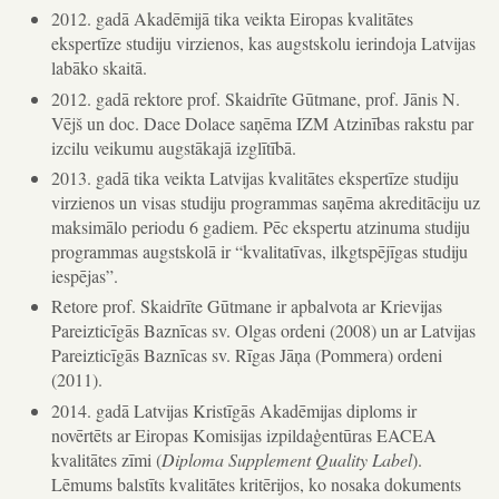
2012. gadā Akadēmijā tika veikta Eiropas kvalitātes
ekspertīze studiju virzienos, kas augstskolu ierindoja Latvijas
labāko skaitā.
2012. gadā rektore prof. Skaidrīte Gūtmane, prof. Jānis N.
Vējš un doc. Dace Dolace saņēma IZM Atzinības rakstu par
izcilu veikumu augstākajā izglītībā.
2013. gadā tika veikta Latvijas kvalitātes ekspertīze studiju
virzienos un visas studiju programmas saņēma akreditāciju uz
maksimālo periodu 6 gadiem. Pēc ekspertu atzinuma studiju
programmas augstskolā ir “kvalitatīvas, ilkgtspējīgas studiju
iespējas”.
Retore prof. Skaidrīte Gūtmane ir apbalvota ar Krievijas
Pareizticīgās Baznīcas sv. Olgas ordeni (2008) un ar Latvijas
Pareizticīgās Baznīcas sv. Rīgas Jāņa (Pommera) ordeni
(2011).
2014. gadā Latvijas Kristīgās Akadēmijas diploms ir
novērtēts ar Eiropas Komisijas izpildaģentūras EACEA
kvalitātes zīmi (
Diploma Supplement Quality Label
).
Lēmums balstīts kvalitātes kritērijos, ko nosaka dokuments