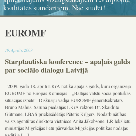
kvalitātes standartiem. Nāc studēt!
ikonogrāfija, grafika, kaligrāfija
dokumenta standartiem!
un karitatīvajā sociālajā darbā
EUROMF
18:42
19
.
Aprīlis
,
2009
Starptautiska konference – apaļais galds
par sociālo dialogu Latvijā
2009. gada 18. aprīlī LKrA notika apaļais galds, kuru organizēja
EUROMF no Eiropas Komisijas – „Baltijas valstu sociālpolitiskās
situācijas izpēte”. Diskusiju vadīja EUROMF ģenerālsekretārs
Bruno Mahils. Sarunā piedalījās LKrA rektore Dr. Skaidrīte
Gūtmane, LBAS priekšsēdētājs Pēteris Krīgers, Nodarbinātības
valsts aģentūras direktora vietniece Anita Jākobsone, LR Iekšlietu
ministrijas Migrācijas lietu pārvaldes Migrācijas politikas nodaļas
vadītāja […]