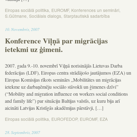
Eiropas sociālā politika
,
EUROMF
,
Konferences un semināri
,
S.Gūtmane
,
Sociālais dialogs
,
Starptautiskā sadarbība
12:26
10
.
Novembris
,
2007
Konference Viļņā par migrācijas
ietekmi uz ģimeni.
2007. gada 9.-10. novembrī Viļņā norisinājās Lietuvas Darba
federācijas (LDF), Eiropas centra strādājošo jautājumos (EZA) un
Eiropas Komisijas rīkots seminārs „Mobilitātes un migrācijas
ietekme uz darbaņēmēju sociālo stāvokli un ģimenes dzīvi”
(“Mobility and migration influence on workers social conditions
and family life”) par situāciju Baltijas valstīs, uz kuru bija arī
aicināti Latvijas Kristīgās akadēmijas pārstāvji, […]
Eiropas sociālā politika
,
EUROFEDOP
,
EUROMF
,
EZA
12:14
28
.
Septembris
,
2007