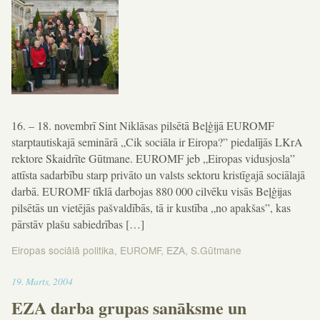
16. – 18. novembrī Sint Niklāsas pilsētā Beļģijā EUROMF
starptautiskajā seminārā „Cik sociāla ir Eiropa?” piedalījās LKrA
rektore Skaidrīte Gūtmane. EUROMF jeb „Eiropas vidusjosla”
attīsta sadarbību starp privāto un valsts sektoru kristīgajā sociālajā
darbā. EUROMF tīklā darbojas 880 000 cilvēku visās Beļģijas
pilsētās un vietējās pašvaldībās, tā ir kustība „no apakšas”, kas
pārstāv plašu sabiedrības […]
Eiropas sociālā politika
,
EUROMF
,
EZA
,
S.Gūtmane
18:28
19
.
Marts
,
2004
EZA darba grupas sanāksme un