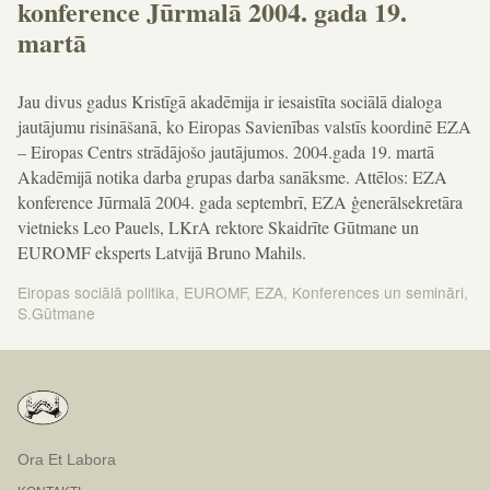
konference Jūrmalā 2004. gada 19.
martā
Jau divus gadus Kristīgā akadēmija ir iesaistīta sociālā dialoga
jautājumu risināšanā, ko Eiropas Savienības valstīs koordinē EZA
– Eiropas Centrs strādājošo jautājumos. 2004.gada 19. martā
Akadēmijā notika darba grupas darba sanāksme. Attēlos: EZA
konference Jūrmalā 2004. gada septembrī, EZA ģenerālsekretāra
vietnieks Leo Pauels, LKrA rektore Skaidrīte Gūtmane un
EUROMF eksperts Latvijā Bruno Mahils.
Eiropas sociālā politika
,
EUROMF
,
EZA
,
Konferences un semināri
,
S.Gūtmane
Ora Et Labora