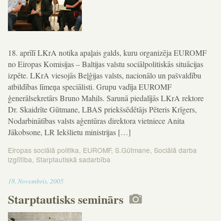
18. aprīlī LKrA notika apaļais galds, kuru organizēja EUROMF
no Eiropas Komisijas – Baltijas valstu sociālpolitiskās situācijas
izpēte. LKrA viesojās Beļģijas valsts, nacionālo un pašvaldību
atbildības līmeņa speciālisti. Grupu vadīja EUROMF
ģenerālsekretārs Bruno Mahils. Sarunā piedalījās LKrA rektore
Dr. Skaidrīte Gūtmane, LBAS priekšsēdētājs Pēteris Krīgers,
Nodarbinātības valsts aģentūras direktora vietniece Anita
Jākobsone, LR Iekšlietu ministrijas […]
Eiropas sociālā politika
,
EUROMF
,
S.Gūtmane
,
Sociālā darba
izglītība
,
Starptautiskā sadarbība
10:42
18
.
Novembris
,
2005
Starptautisks seminārs