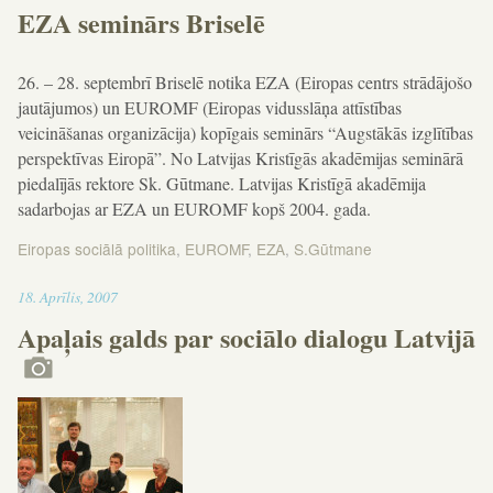
EZA seminārs Briselē
26. – 28. septembrī Briselē notika EZA (Eiropas centrs strādājošo
jautājumos) un EUROMF (Eiropas vidusslāņa attīstības
veicināšanas organizācija) kopīgais seminārs “Augstākās izglītības
perspektīvas Eiropā”. No Latvijas Kristīgās akadēmijas seminārā
piedalījās rektore Sk. Gūtmane. Latvijas Kristīgā akadēmija
sadarbojas ar EZA un EUROMF kopš 2004. gada.
Eiropas sociālā politika
,
EUROMF
,
EZA
,
S.Gūtmane
11:45
18
.
Aprīlis
,
2007
Apaļais galds par sociālo dialogu Latvijā