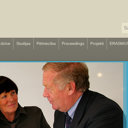
 dzīve
Studijas
Pētniecība
Proceedings
Projekti
ERASMU