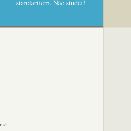
standartiem. Nāc studēt!
risē.