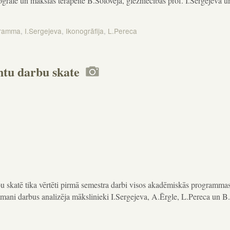
grāfe un mākslas terapeite B.Soloveja, glezniecības prof. I.Sergejeva u
gramma
,
I.Sergejeva
,
Ikonogrāfija
,
L.Pereca
entu darbu skate
bu skatē tika vērtēti pirmā semestra darbi visos akadēmiskās programma
tmani darbus analizēja mākslinieki I.Sergejeva, A.Ērgle, L.Pereca un B