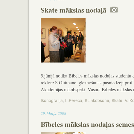
Skate mākslas nodaļā
5.jūnijā notika Bībeles mākslas nodaļas studentu
rektore S.Gūtmane, gleznošanas pasniedzēji prof.
Akadēmijas mācībspēki. Vasarā Bībeles mākslas no
Ikonogrāfija
,
L.Pereca
,
S.Jākobsone
,
Skate
,
V. K
13:10
29
.
Maijs
,
2008
Bībeles mākslas nodaļas semes