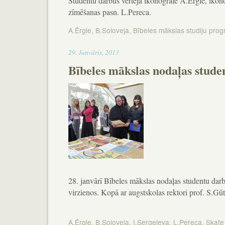
Studentu darbus vērtēja ikonogrāfe A.Ērgle, ikono
zīmēšanas pasn. L.Pereca.
A.Ērgle
,
B.Soloveja
,
Bībeles mākslas studiju pro
18:47
29
.
Janvāris
,
2013
Bībeles mākslas nodaļas stud
28. janvārī Bībeles mākslas nodaļas studentu dar
virzienos. Kopā ar augstskolas rektori prof. S.Gū
A.Ērgle
,
B.Soloveja
,
I.Sergejeva
,
L.Pereca
,
Skate