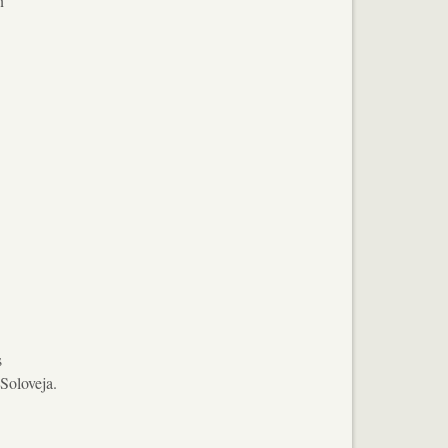
n
s
.Soloveja.