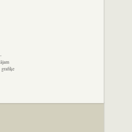
–
āvājam
, grafiķe