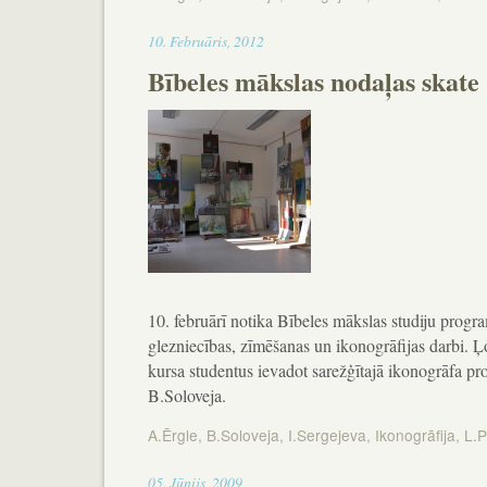
17:22
10
.
Februāris
,
2012
Bībeles mākslas nodaļas skate
10. februārī notika Bībeles mākslas studiju progra
glezniecības, zīmēšanas un ikonogrāfijas darbi. Ļ
kursa studentus ievadot sarežģītajā ikonogrāfa pro
B.Soloveja.
A.Ērgle
,
B.Soloveja
,
I.Sergejeva
,
Ikonogrāfija
,
L.
14:26
05
.
Jūnijs
,
2009