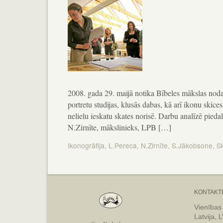
2008. gada 29. maijā notika Bībeles mākslas noda
portretu studijas, klusās dabas, kā arī ikonu skic
nelielu ieskatu skates norisē. Darbu analīzē pieda
N.Zirnīte, mākslinieks, LPB […]
Ikonogrāfija
,
L.Pereca
,
N.Zirnīte
,
S.Jākobsone
,
S
KONTAKTI
Vienības
Latvija, 