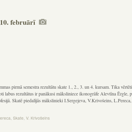
 10. februārī
mmas pirmā semestra rezultātu skate 1., 2., 3. un 4. kursam. Tika vērtēt
oti labus rezultātus ir panākusi māksliniece ikonogrāfe Alevtīna Ērgle, 
fesijā. Skatē piedalījās mākslinieki I.Sergejeva, V.Krivošeins, L.Pereca,
Pereca
,
Skate
,
V. Krivošeins