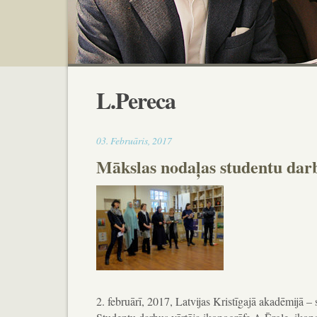
L.Pereca
15:24
03
.
Februāris
,
2017
Mākslas nodaļas studentu dar
2. februārī, 2017, Latvijas Kristīgajā akadēmijā –