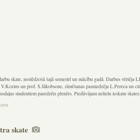
 darbu skate, noslēdzošā šajā semestrī un mācību gadā. Darbus vērtēja 
 V.Kozins un prof. S.Jākobsone, zīmēšanas pasniedzēja L.Pereca un cit
daļas studentiem paredzēts plenērs. Piedāvājam nelielu ieskatu skates 
ozins
tra skate