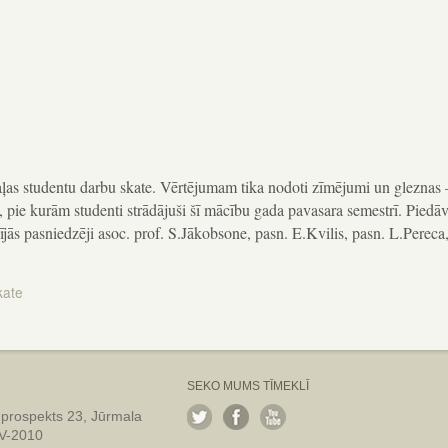
ļas studentu darbu skate. Vērtējumam tika nodoti zīmējumi un gleznas 
es, pie kurām studenti strādājuši šī mācību gada pavasara semestrī. Pied
lījās pasniedzēji asoc. prof. S.Jākobsone, pasn. E.Kvilis, pasn. L.Pereca
kate
SEKO MUMS TĪMEKLĪ
 prospekts 23, Jūrmala
LV-2010