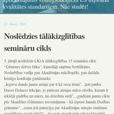
kvalitātes standartiem. Nāc studēt!
ikonogrāfija, grafika, kaligrāfija
dokumenta standartiem!
un karitatīvajā sociālajā darbā
13:12
05
.
Jūnijs
,
2008
Noslēdzies tālākizglītības
semināru cikls
5. jūnijā noslēdzās LKrA tālākizglītības 15 semināru cikls
“Ģimenes dzīves ētika”, klausītāji saņēma Sertifikātus.
Nodarbības vadīja gan Akadēmijas mācībspēki, gan dažādu
kristīgo konfesiju garīdznieki.
„Ieguvu daudz jaunu atziņu par it kā vecu tēmu”, „ļoti patika
Daces Dolaces lekcijas, jo patiesas atziņas māca cilvēks, kuram ir
iekšējā gudrība un miers, tas dziedina sirdi”, „gaidīsim jaunu ciklu
pēc Skaidrītes Gūtmanes ierosinājuma – kā izprast Jaunās Derības
grāmatas”, „esmu ļoti pateicīga par Akadēmijas sniegto zināšanu
ieguldījumu manā dzīvē” – tā savās atsauksmēs raksta klausītāji.