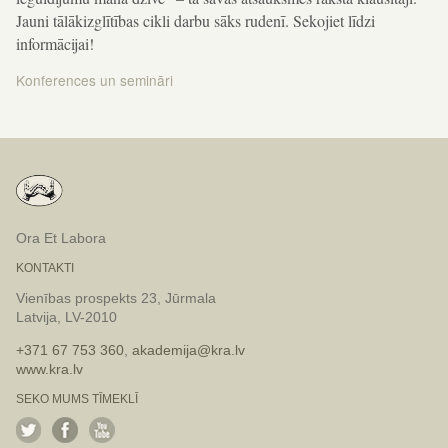
Jauni tālākizglītības cikli darbu sāks rudenī. Sekojiet līdzi
informācijai!
Konferences un semināri
Ziņu
izvēlne
Ora Et Labora
KONTAKTI
Vienības prospekts 23, Jūrmala
Latvija, LV-2010
+371 67 753 360
,
akademija@kra.lv
www.kra.lv
SEKO MUMS TĪMEKLĪ