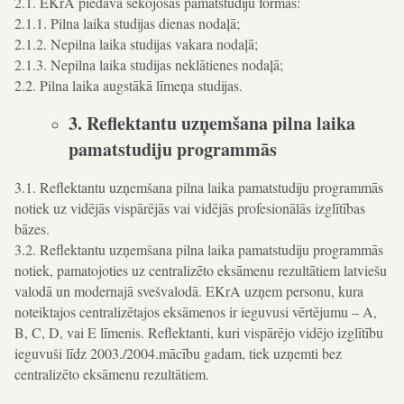
2.1. EKrA piedāvā sekojošas pamatstudiju formas:
2.1.1. Pilna laika studijas dienas nodaļā;
2.1.2. Nepilna laika studijas vakara nodaļā;
2.1.3. Nepilna laika studijas neklātienes nodaļā;
2.2. Pilna laika augstākā līmeņa studijas.
3. Reflektantu uzņemšana pilna laika
pamatstudiju programmās
3.1. Reflektantu uzņemšana pilna laika pamatstudiju programmās
notiek uz vidējās vispārējās vai vidējās profesionālās izglītības
bāzes.
3.2. Reflektantu uzņemšana pilna laika pamatstudiju programmās
notiek, pamatojoties uz centralizēto eksāmenu rezultātiem latviešu
valodā un modernajā svešvalodā. EKrA uzņem personu, kura
noteiktajos centralizētajos eksāmenos ir ieguvusi vērtējumu – A,
B, C, D, vai E līmenis. Reflektanti, kuri vispārējo vidējo izglītību
ieguvuši līdz 2003./2004.mācību gadam, tiek uzņemti bez
centralizēto eksāmenu rezultātiem.