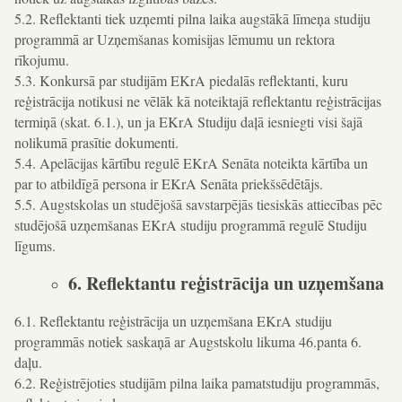
5.2. Reflektanti tiek uzņemti pilna laika augstākā līmeņa studiju
programmā ar Uzņemšanas komisijas lēmumu un rektora
rīkojumu.
5.3. Konkursā par studijām EKrA piedalās reflektanti, kuru
reģistrācija notikusi ne vēlāk kā noteiktajā reflektantu reģistrācijas
termiņā (skat. 6.1.), un ja EKrA Studiju daļā iesniegti visi šajā
nolikumā prasītie dokumenti.
5.4. Apelācijas kārtību regulē EKrA Senāta noteikta kārtība un
par to atbildīgā persona ir EKrA Senāta priekšsēdētājs.
5.5. Augstskolas un studējošā savstarpējās tiesiskās attiecības pēc
studējošā uzņemšanas EKrA studiju programmā regulē Studiju
līgums.
6. Reflektantu reģistrācija un uzņemšana
6.1. Reflektantu reģistrācija un uzņemšana EKrA studiju
programmās notiek saskaņā ar Augstskolu likuma 46.panta 6.
daļu.
6.2. Reģistrējoties studijām pilna laika pamatstudiju programmās,