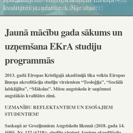
kvalitātes standartiem. Nāc studēt!
ikonogrāfija, grafika, kaligrāfija
dokumenta standartiem!
un karitatīvajā sociālajā darbā
Jaunā mācību gada sākums un
uzņemšana EKrA studiju
programmās
2013. gadā Eiropas Kristīgajā akadēmijā tika veikta Eiropas
līmeņa akreditācija studiju virzieniem “Teoloģija”, “Sociālā
labklājība”, “Mākslas”. Mūsu augstskola ir saņēmusi
augstākās kvalitātes zīmi.
UZMANĪBU REFLEKTANTIEM UN ESOŠAJIEM
STUDENTIEM!
Saskaņā ar Grozījumiem Augstskolu likumā (2018. gada 14.
jūlijā, Nr. 132 (6218)), studiju virzieni, kuriem akreditācija