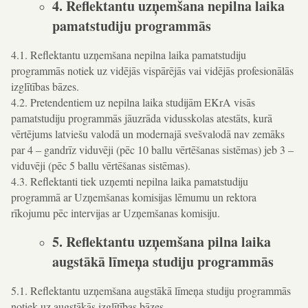
4. Reflektantu uzņemšana nepilna laika
pamatstudiju programmās
4.1. Reflektantu uzņemšana nepilna laika pamatstudiju
programmās notiek uz vidējās vispārējās vai vidējās profesionālās
izglītības bāzes.
4.2. Pretendentiem uz nepilna laika studijām EKrA visās
pamatstudiju programmās jāuzrāda vidusskolas atestāts, kurā
vērtējums latviešu valodā un modernajā svešvalodā nav zemāks
par 4 – gandrīz viduvēji (pēc 10 ballu vērtēšanas sistēmas) jeb 3 –
viduvēji (pēc 5 ballu vērtēšanas sistēmas).
4.3. Reflektanti tiek uzņemti nepilna laika pamatstudiju
programmā ar Uzņemšanas komisijas lēmumu un rektora
rīkojumu pēc intervijas ar Uzņemšanas komisiju.
5. Reflektantu uzņemšana pilna laika
augstākā līmeņa studiju programmās
5.1. Reflektantu uzņemšana augstākā līmeņa studiju programmās
notiek uz augstākās izglītības bāzes.