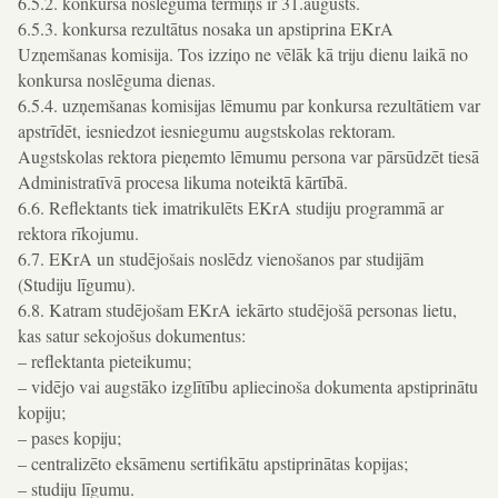
6.5.2. konkursa noslēguma termiņš ir 31.augusts.
6.5.3. konkursa rezultātus nosaka un apstiprina EKrA
Uzņemšanas komisija. Tos izziņo ne vēlāk kā triju dienu laikā no
konkursa noslēguma dienas.
6.5.4. uzņemšanas komisijas lēmumu par konkursa rezultātiem var
apstrīdēt, iesniedzot iesniegumu augstskolas rektoram.
Augstskolas rektora pieņemto lēmumu persona var pārsūdzēt tiesā
Administratīvā procesa likuma noteiktā kārtībā.
6.6. Reflektants tiek imatrikulēts EKrA studiju programmā ar
rektora rīkojumu.
6.7. EKrA un studējošais noslēdz vienošanos par studijām
(Studiju līgumu).
6.8. Katram studējošam EKrA iekārto studējošā personas lietu,
kas satur sekojošus dokumentus:
– reflektanta pieteikumu;
– vidējo vai augstāko izglītību apliecinoša dokumenta apstiprinātu
kopiju;
– pases kopiju;
– centralizēto eksāmenu sertifikātu apstiprinātas kopijas;
– studiju līgumu.