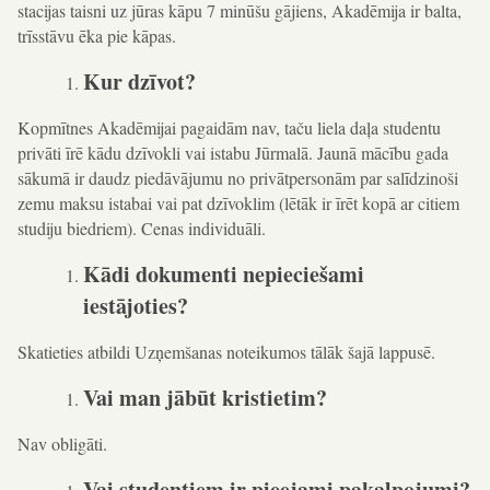
stacijas taisni uz jūras kāpu 7 minūšu gājiens, Akadēmija ir balta,
trīsstāvu ēka pie kāpas.
Kur dzīvot?
Kopmītnes Akadēmijai pagaidām nav, taču liela daļa studentu
privāti īrē kādu dzīvokli vai istabu Jūrmalā. Jaunā mācību gada
sākumā ir daudz piedāvājumu no privātpersonām par salīdzinoši
zemu maksu istabai vai pat dzīvoklim (lētāk ir īrēt kopā ar citiem
studiju biedriem). Cenas individuāli.
Kādi dokumenti nepieciešami
iestājoties?
Skatieties atbildi Uzņemšanas noteikumos tālāk šajā lappusē.
Vai man jābūt kristietim?
Nav obligāti.
Vai studentiem ir pieejami pakalpojumi?