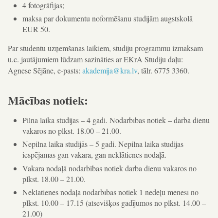
4 fotogrāfijas;
maksa par dokumentu noformēšanu studijām augstskolā
EUR 50.
Par studentu uzņemšanas laikiem, studiju programmu izmaksām
u.c. jautājumiem lūdzam sazināties ar EKrA Studiju daļu:
Agnese Sējāne, e-pasts:
akademija@kra.lv
, tālr. 6775 3360.
Mācības notiek:
Pilna laika studijās – 4 gadi. Nodarbības notiek – darba dienu
vakaros no plkst. 18.00 – 21.00.
Nepilna laika studijās – 5 gadi. Nepilna laika studijas
iespējamas gan vakara, gan neklātienes nodaļā.
Vakara nodaļā nodarbības notiek darba dienu vakaros no
plkst. 18.00 – 21.00.
Neklātienes nodaļā nodarbības notiek 1 nedēļu mēnesī no
plkst. 10.00 – 17.15 (atsevišķos gadījumos no plkst. 14.00 –
21.00)