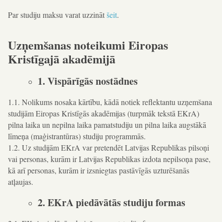
Par studiju maksu varat uzzināt
šeit
.
Uzņemšanas noteikumi Eiropas
Kristīgajā akadēmijā
1. Vispārīgās nostādnes
1.1. Nolikums nosaka kārtību, kādā notiek reflektantu uzņemšana
studijām Eiropas Kristīgās akadēmijas (turpmāk tekstā EKrA)
pilna laika un nepilna laika pamatstudiju un pilna laika augstākā
līmeņa (maģistrantūras) studiju programmās.
1.2. Uz studijām EKrA var pretendēt Latvijas Republikas pilsoņi
vai personas, kurām ir Latvijas Republikas izdota nepilsoņa pase,
kā arī personas, kurām ir izsniegtas pastāvīgās uzturēšanās
atļaujas.
2. EKrA piedāvātās studiju formas