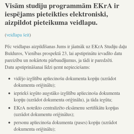
Visām studiju programmām EKrA ir
iespējams pieteikties elektroniski,
aizpildot pieteikuma veidlapu.
(
veidlapa šeit
)
Pēc veidlapas aizpildīšanas Jums ir jāatnāk uz EKrA Studiju daļu
Bulduros, Vienības prospektā 23, lai apstiprinātu ievadīto datu
pareizību un nokārtotu pārbaudījumus, ja tādi ir paredzēti.
Datu apstiprināšanai līdzi ņemt nepieciešams:
vidējo izglītību apliecinošu dokumenta kopiju (uzrādot
dokumenta oriģinālu);
iepriekš iegūto augstāko izglītību apliecinoša dokumenta
kopiju (uzrādot dokumenta oriģinālu), ja tāda iegūta;
EKrA noteikto centralizēto eksāmenu sertifikātu kopijas
(uzrādot dokumentu oriģinālus);
personu apliecinoša dokumenta (pases) kopiju (uzrādot
dokumenta oriģinālu);