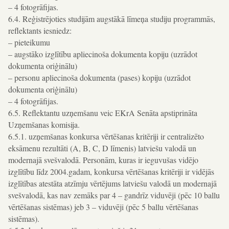
– 4 fotogrāfijas.
6.4. Reģistrējoties studijām augstākā līmeņa studiju programmās,
reflektants iesniedz:
– pieteikumu
– augstāko izglītību apliecinoša dokumenta kopiju (uzrādot
dokumenta oriģinālu)
– personu apliecinoša dokumenta (pases) kopiju (uzrādot
dokumenta oriģinālu)
– 4 fotogrāfijas.
6.5. Reflektantu uzņemšanu veic EKrA Senāta apstiprināta
Uzņemšanas komisija.
6.5.1. uzņemšanas konkursa vērtēšanas kritēriji ir centralizēto
eksāmenu rezultāti (A, B, C, D līmenis) latviešu valodā un
modernajā svešvalodā. Personām, kuras ir ieguvušas vidējo
izglītību līdz 2004.gadam, konkursa vērtēšanas kritēriji ir vidējās
izglītības atestāta atzīmju vērtējums latviešu valodā un modernajā
svešvalodā, kas nav zemāks par 4 – gandrīz viduvēji (pēc 10 ballu
vērtēšanas sistēmas) jeb 3 – viduvēji (pēc 5 ballu vērtēšanas
sistēmas).