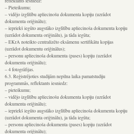
reflektants iesniedz:
– Pieteikumu;
– vidējo izglītību apliecinošu dokumenta kopiju (uzrādot
dokumenta oriģinālu);
– iepriekš iegūto augstāko izglītību apliecinoša dokumenta kopiju
(uzrādot dokumenta oriģinālu), ja tāda iegūta;
– EKrA noteikto centralizēto eksāmenu sertifikātu kopijas
(uzrādot dokumentu oriģinālus);
– personu apliecinoša dokumenta (pases) kopiju (uzrādot
dokumenta oriģinālu);
– 4 fotogrāfijas.
6.3. Reģistrējoties studijām nepilna laika pamatstudiju
programmās, reflektants iesniedz:
– pieteikumu;
– vidējo izglītību apliecinošu dokumenta kopiju (uzrādot
dokumenta oriģinālu);
– iepriekš iegūto augstāko izglītību apliecinoša dokumenta kopiju
(uzrādot dokumenta oriģinālu), ja tāda iegūta;
– personu apliecinoša dokumenta (pases) kopiju (uzrādot
dokumenta oriģinālu);