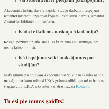
Akadēmijas trešajā stāvā ir kapela. Studiju darbam ir iespējams
izmantot internetu, izgatavot kopijas, iesiet kursa darbus, izmantot
Zinātnisko bibliotēku un lasītavu.
Kāda ir ikdienas noskaņa Akadēmijā?
Rosīga, pozitīva un atbalstoša. Tā katrā ziņā nav svētulīga, bet
rosina kritiski domāt.
Kā iespējams veikt maksājumus par
studijām?
Maksājumus par studijām Akadēmijā var veikt gan skaidrā naudā,
maksājot par katru mēnesi LKrA grāmatvedībā, gan arī ar bankas
starpniecību. EKrA rekvizītus var atrast sadaļā
Kontakti
.
Tu esi pie mums gaidīts!