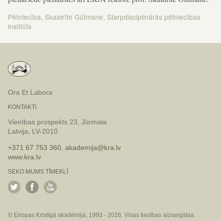
Pētniecība
,
Skaidrīte Gūtmane
,
Starpdisciplinārās pētniecības
institūts
Ora Et Labora
KONTAKTI
Vienības prospekts 23, Jūrmala
Latvija, LV-2010
+371 67 753 360
,
akademija@kra.lv
www.kra.lv
SEKO MUMS TĪMEKLĪ
© Eiropas Kristīgā akadēmija, 1993 - 2026. Visas tiesības aizsargātas.