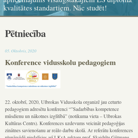
kvalitātes standartiem. Nāc studēt!
ikonogrāfija, grafika, kaligrāfija
dokumenta standartiem!
un karitatīvajā sociālajā darbā
Pētniecība
16:21
05
.
Oktobris
,
2020
Konference vidusskolu pedagogiem
22. oktobrī, 2020, Ulbrokas Vidusskola organizē jau ceturto
pedagogiem adresētu konferenci “”Sadarbības kompetence
mūsdienu un nākotnes izglītībā” (notikuma vieta – Ulbrokas
Kultūras Centrs). Konferences uzdevums veicināt pedagoģijas
zinātnes savienošanu ar reālo darbu skolā. Ar referātu konferences
plenārsēdē piedalīsies arī LKrA rektore prof. Skaidrīte Gūtmane.