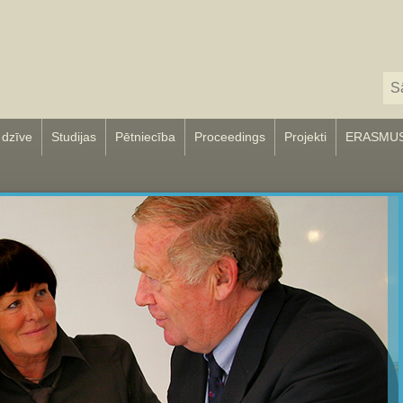
 dzīve
Studijas
Pētniecība
Proceedings
Projekti
ERASMU