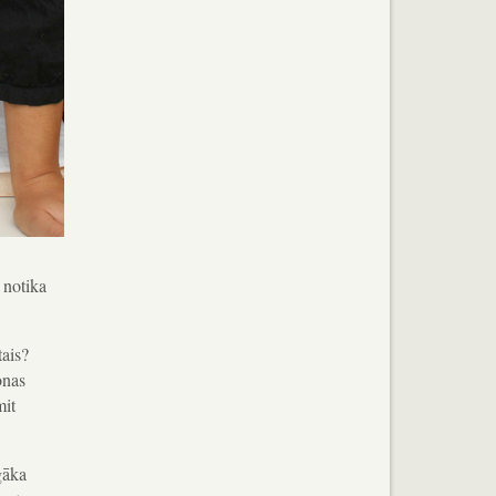
 notika
tais?
onas
mit
gāka