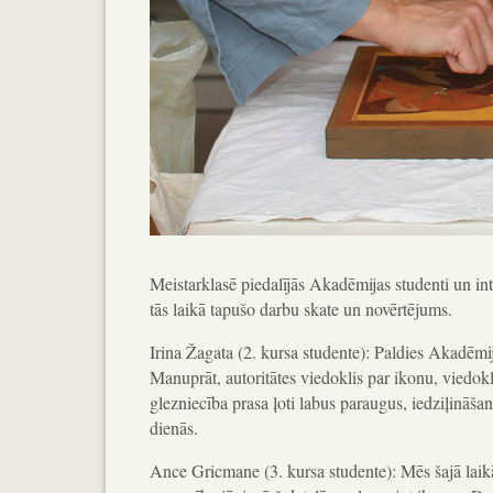
Meistarklasē piedalījās Akadēmijas studenti un in
tās laikā tapušo darbu skate un novērtējums.
Irina Žagata (2. kursa studente): Paldies Akadēmij
Manuprāt, autoritātes viedoklis par ikonu, viedokl
glezniecība prasa ļoti labus paraugus, iedziļināša
dienās.
Ance Gricmane (3. kursa studente): Mēs šajā laik