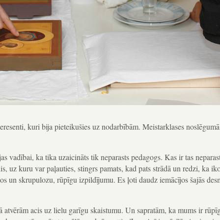
teresenti, kuri bija pieteikušies uz nodarbībām. Meistarklases noslēgumā
as vadībai, ka tika uzaicināts tik neparasts pedagogs. Kas ir tas neparas
is, uz kuru var paļauties, stingrs pamats, kad pats strādā un redzi, ka ik
nos un skrupulozu, rūpīgu izpildījumu. Es ļoti daudz iemācījos šajās des
ā atvērām acis uz lielu garīgu skaistumu. Un sapratām, ka mums ir rūpī