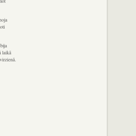
mot
noja
oti
bija
ā laikā
virzienā.