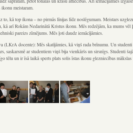
dz sapratām, pētot tonālās un krāsu attiecības. Arī iemācījāmies izgais
es ikonu meistaram.
 uz to, kā top ikona – no pirmās līnijas līdz noslēgumam. Meistars uzglez
 kā arī Rokām Nedarinātā Kristus ikonu. Mēs redzējām, ka mums vēl ļ
i tehniski pareizs zīmējums. Mēs ļoti daudz iemācījāmies.
a (LKrA docente): Mēs skatījāmies, kā viņš rada brīnumu. Un studenti 
tars, saskarsmē ar studentiem viņš bija vienkāršs un sirsnīgs. Studenti šaj
go tēlu un ir īsā laikā sperts plats solis īstas ikonu glezniecības mākslas 