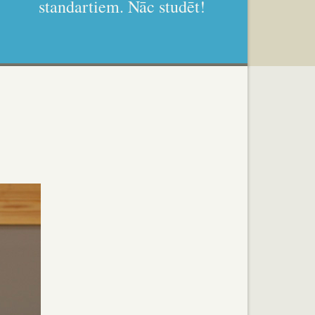
standartiem. Nāc studēt!