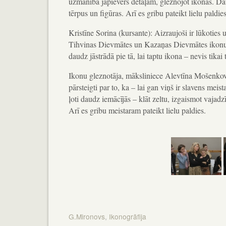
uzmanība jāpievērš detaļām, gleznojot ikonas. Dau
tērpus un figūras. Arī es gribu pateikt lielu paldi
Kristīne Sorina (kursante): Aizraujoši ir lūkoties
Tihvinas Dievmātes un Kazaņas Dievmātes ikonu,
daudz jāstrādā pie tā, lai taptu ikona – nevis tika
Ikonu gleznotāja, māksliniece Alevtīna Mošenkov
pārsteigti par to, ka – lai gan viņš ir slavens meis
ļoti daudz iemācījās – klāt zeltu, izgaismot vajadzī
Arī es gribu meistaram pateikt lielu paldies.
G.Mironovs
,
Ikonogrāfija