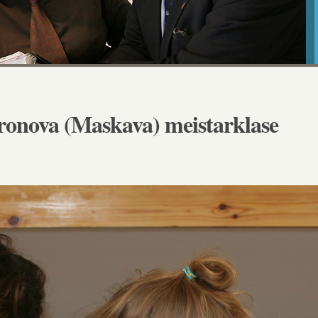
ronova (Maskava) meistarklase