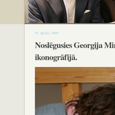
14:13
01
.
Aprīlis
,
2009
Noslēgusies Georgija Mi
ikonogrāfijā.