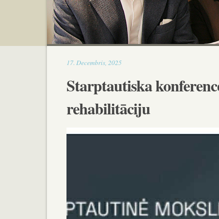
13:08
17
.
Decembris
,
2025
Starptautiska konferenc
rehabilitāciju