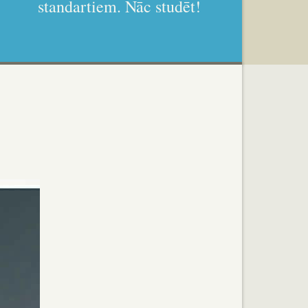
standartiem. Nāc studēt!