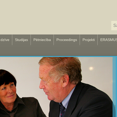
 dzīve
Studijas
Pētniecība
Proceedings
Projekti
ERASMU