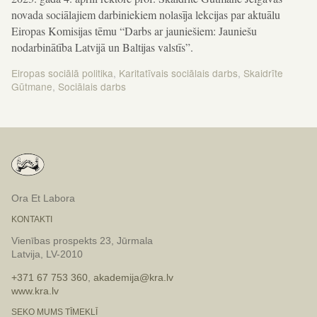
novada sociālajiem darbiniekiem nolasīja lekcijas par aktuālu
Eiropas Komisijas tēmu “Darbs ar jauniešiem: Jauniešu
nodarbinātība Latvijā un Baltijas valstīs”.
Eiropas sociālā politika
,
Karitatīvais sociālais darbs
,
Skaidrīte
Gūtmane
,
Sociālais darbs
Ziņu
izvēlne
Ora Et Labora
KONTAKTI
Vienības prospekts 23, Jūrmala
Latvija, LV-2010
+371 67 753 360
,
akademija@kra.lv
www.kra.lv
SEKO MUMS TĪMEKLĪ