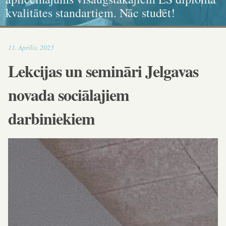
kvalitātes standartiem. Nāc studēt!
ikonogrāfija, grafika, kaligrāfija
dokumenta standartiem!
un karitatīvajā sociālajā darbā
16:06
11
.
Aprīlis
,
2023
Lekcijas un semināri Jelgavas
novada sociālajiem
darbiniekiem