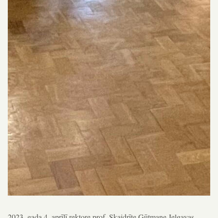
2023. gada 4. aprīlī rektore prof. Skaidrīte Gūtmane Jelgavas