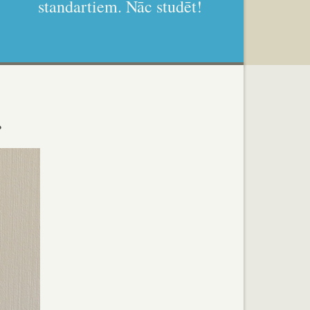
standartiem. Nāc studēt!
.