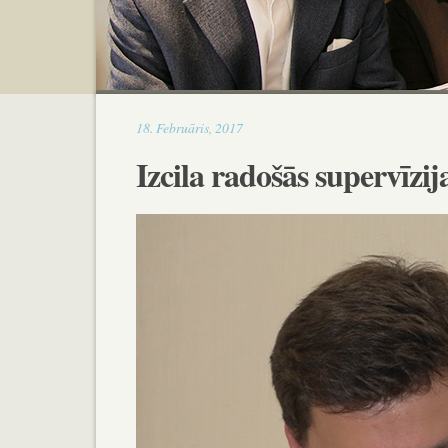
16:50
18
.
Februāris
,
2017
Izcila radošās supervīzi