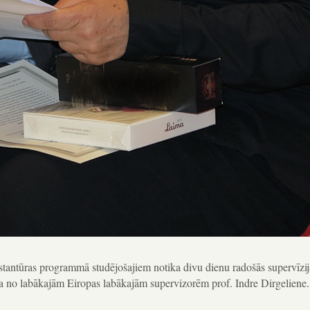
tantūras programmā studējošajiem notika divu dienu radošās supervīzija
a no labākajām Eiropas labākajām supervizorēm prof. Indre Dirgeliene.