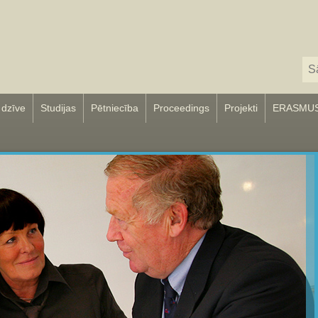
 dzīve
Studijas
Pētniecība
Proceedings
Projekti
ERASMU