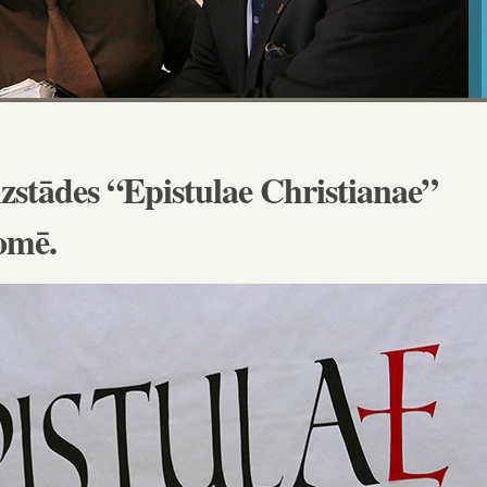
 izstādes “Epistulae Christianae”
omē.