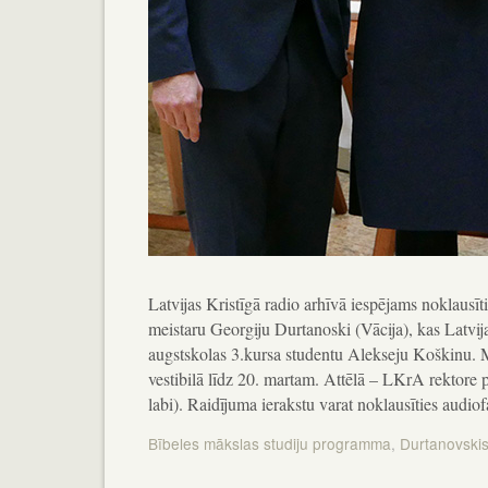
Latvijas Kristīgā radio arhīvā iespējams noklausīti
meistaru Georgiju Durtanoski (Vācija), kas Latvij
augstskolas 3.kursa studentu Alekseju Koškinu. 
vestibilā līdz 20. martam. Attēlā – LKrA rektore
labi). Raidījuma ierakstu varat noklausīties audiof
Bībeles mākslas studiju programma
,
Durtanovski