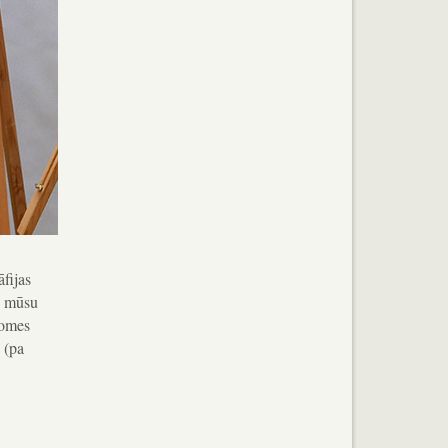
āfijas
un mūsu
Domes
 (pa