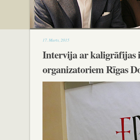
10:05
17
.
Marts
,
2015
Intervija ar kaligrāfijas
organizatoriem Rīgas D