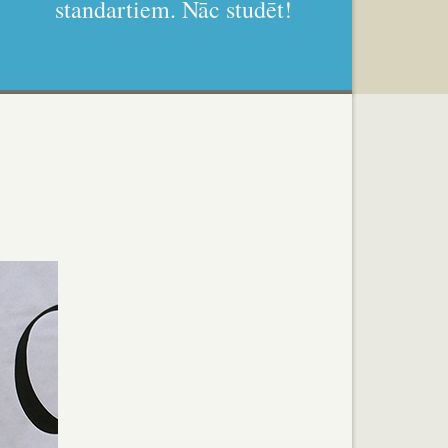
standartiem. Nāc studēt!