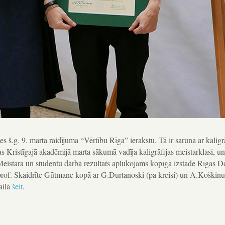
es š.g. 9. marta raidījuma “Vērtību Rīga” ierakstu. Tā ir saruna ar kaligr
as Kristīgajā akadēmijā marta sākumā vadīja kaligrāfijas meistarklasi, 
Meistara un studentu darba rezultāts aplūkojams kopīgā izstādē Rīgas 
 prof. Skaidrīte Gūtmane kopā ar G.Durtanoski (pa kreisi) un A.Koškinu
ailā
šeit
.
s