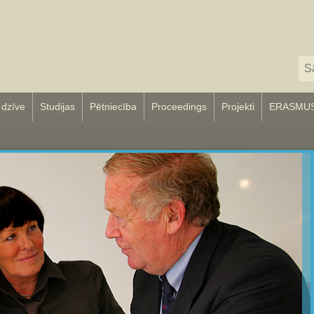
 dzīve
Studijas
Pētniecība
Proceedings
Projekti
ERASMU