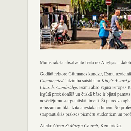
Mums raksta absolvente Iveta no Anglijas – daloti
Godātā rektore Gūtmanes kundze, Esmu uzaicināta
Commended
” atzinība saistībā ar
King’s Award fo
Church, Cambridge
. Esmu absolvējusi Eiropas Kr
iegūtā profesionālā un ētiskā bāze ir bijusi pama
novērtējumu starptautiskā līmenī. Šī pieredze aplie
robežām un tikt atzīta augstākajā līmenī. Šo prof
starptautiskās prakses piemēru studentiem un profe
Attēlā:
Great St Mary’s Church,
Kembridžā.