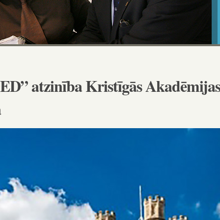
atzinība Kristīgās Akadēmija
ā