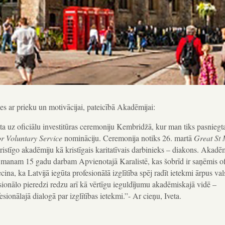
es ar prieku un motivācijai, pateicībā Akadēmijai:
 uz oficiālu investitūras ceremoniju Kembridžā, kur man tiks pasniegt
r Voluntary Service
nomināciju. Ceremonija notiks 26. martā
Great St 
istīgo akadēmiju kā kristīgais karitatīvais darbinieks – diakons. Akadē
ts manam 15 gadu darbam Apvienotajā Karalistē, kas šobrīd ir saņēmis of
cina, ka Latvijā iegūta profesionālā izglītība spēj radīt ietekmi ārpus val
esionālo pieredzi redzu arī kā vērtīgu ieguldījumu akadēmiskajā vidē –
sionālajā dialogā par izglītības ietekmi.”- Ar cieņu, Iveta.