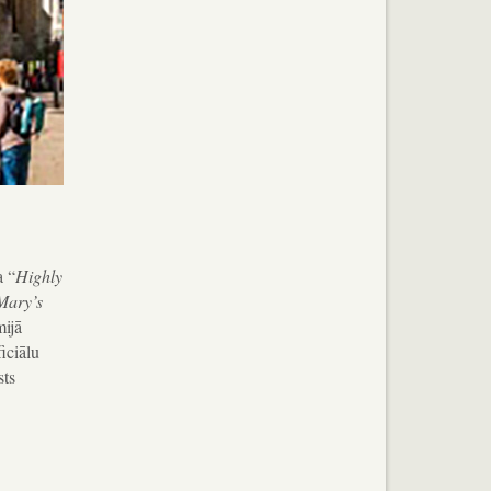
a “
Highly
Mary’s
mijā
iciālu
sts