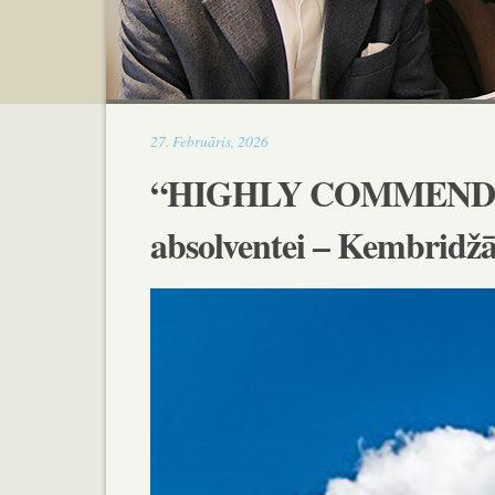
16:51
27
.
Februāris
,
2026
“HIGHLY COMMENDED” 
absolventei – Kembridž