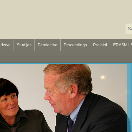
 dzīve
Studijas
Pētniecība
Proceedings
Projekti
ERASMU