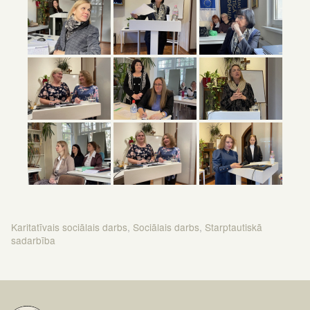
Karitatīvais sociālais darbs
,
Sociālais darbs
,
Starptautiskā
sadarbība
Ziņu
izvēlne