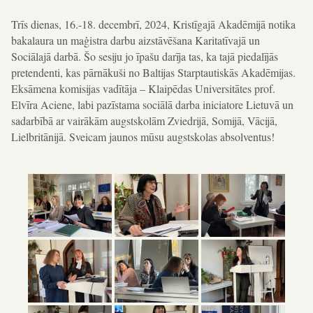
Trīs dienas, 16.-18. decembrī, 2024, Kristīgajā Akadēmijā notika
bakalaura un maģistra darbu aizstāvēšana Karitatīvajā un
Sociālajā darbā. Šo sesiju jo īpašu darīja tas, ka tajā piedalījās
pretendenti, kas pārnākuši no Baltijas Starptautiskās Akadēmijas.
Eksāmena komisijas vadītāja – Klaipēdas Universitātes prof.
Elvīra Aciene, labi pazīstama sociālā darba iniciatore Lietuvā un
sadarbībā ar vairākām augstskolām Zviedrijā, Somijā, Vācijā,
Lielbritānijā. Sveicam jaunos mūsu augstskolas absolventus!