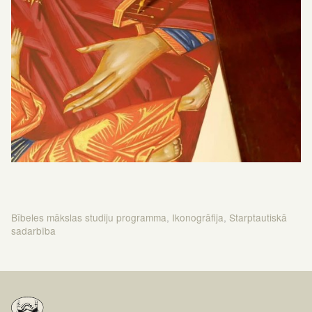
Bībeles mākslas studiju programma
,
Ikonogrāfija
,
Starptautiskā
sadarbība
Ziņu
izvēlne