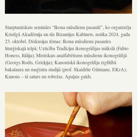
Starptautiskais seminārs “Ikona mūsdienu pasaulē”, ko organizēja
Kristīgā Akadēmija un tās Bizantijas Kabinets, notika 2024. gada
23. oktobrī. Diskusijas tēmas: Ikona mūsdienu pasaules
liturģiskajā telpā; Uzticība Tradīcijai ikonogrāfijas mākslā (Fabio
Honess, Itālija); Mistiskais analfabētisms mūsdienu ikonogrāfijā
(Georgs Rodis, Grieķija); Kanoniskā ikonogrāfija izglītībā
bakalaura un maģistra studijā (prof. Skaidrīte Gūtmane, EKrA);
Kanons – tā saturs un robežas. Apaļais galds.