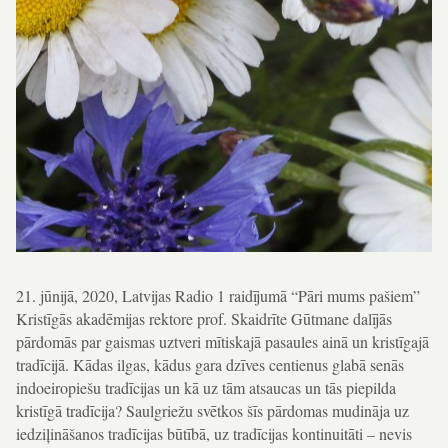
21. jūnijā, 2020, Latvijas Radio 1 raidījumā “Pāri mums pašiem”
Kristīgās akadēmijas rektore prof. Skaidrīte Gūtmane dalījās
pārdomās par gaismas uztveri mītiskajā pasaules ainā un kristīgajā
tradīcijā. Kādas ilgas, kādus gara dzīves centienus glabā senās
indoeiropiešu tradīcijas un kā uz tām atsaucas un tās piepilda
kristīgā tradīcija? Saulgriežu svētkos šīs pārdomas mudināja uz
iedziļināšanos tradīcijas būtībā, uz tradīcijas kontinuitāti – nevis