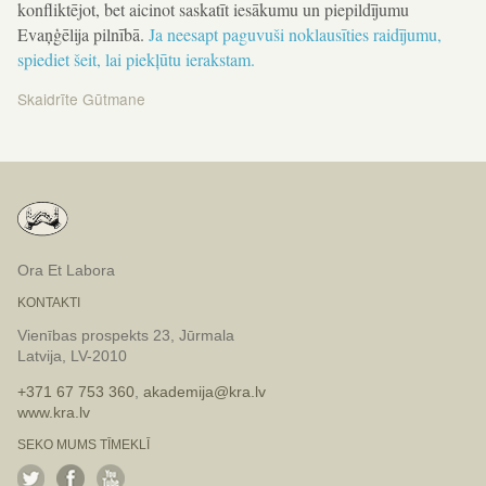
konfliktējot, bet aicinot saskatīt iesākumu un piepildījumu
Evaņģēlija pilnībā.
Ja neesapt paguvuši noklausīties raidījumu,
spiediet šeit, lai piekļūtu ierakstam.
Skaidrīte Gūtmane
Ziņu
izvēlne
Ora Et Labora
KONTAKTI
Vienības prospekts 23, Jūrmala
Latvija, LV-2010
+371 67 753 360
,
akademija@kra.lv
www.kra.lv
SEKO MUMS TĪMEKLĪ