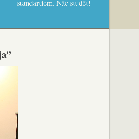
standartiem. Nāc studēt!
ja”