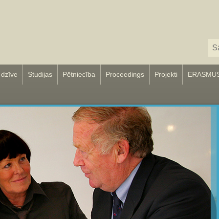
 dzīve
Studijas
Pētniecība
Proceedings
Projekti
ERASMU