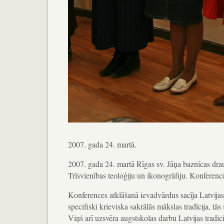
2007. gada 24. martā.
2007. gada 24. martā Rīgas sv. Jāņa baznīcas dr
Trīsvienības teoloģiju un ikonogrāfiju. Konferenc
Konferences atklāšanā ievadvārdus sacīja Latvija
specifiski krieviska sakrālās mākslas tradīcija, tās
Viņš arī uzsvēra augstskolas darbu Latvijas tradic