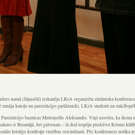
audzes namā (Jāņasētā) izskanēja LKrA organizēta zinātniska konferenc
ē runāja katoļu un pareizticīgo garīdznieki, LKrA studenti un mācībspēk
s Pareizticīgo baznīcas Metropolīts Aleksandrs. Viņš uzsvēra, ka ikona 
 saknes ir Bizantijā, bet galvenais – tā dod iespēju piedzīvot Kristus klātb
ionālo kristīgo konfesiju vienības veicināšanā. Pēc konferences notika t