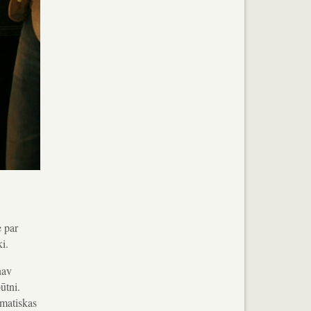
e par
i.
nav
ūtni.
ematiskas