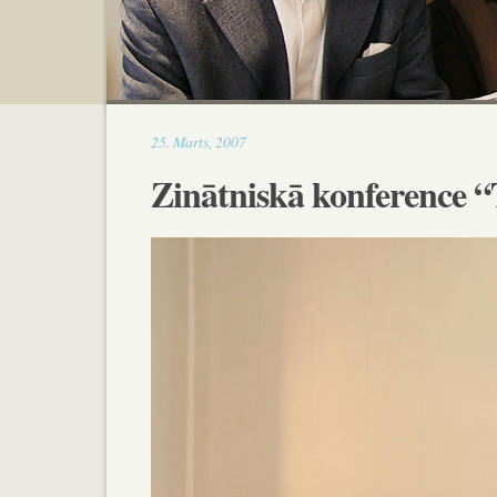
18:40
25
.
Marts
,
2007
Zinātniskā konference “T