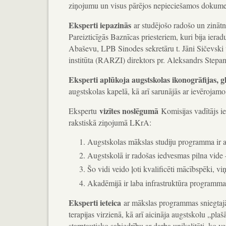
ziņojumu un visus pārējos nepieciešamos dokume
Eksperti iepazinās
ar studējošo radošo un zinātn
Pareizticīgās Baznīcas priesteriem, kuri bija iera
Abaševu, LPB Sinodes sekretāru t. Jāni Sičevski u
institūta (RARZI) direktors pr. Aleksandrs Stepan
Eksperti aplūkoja augstskolas ikonogrāfijas, 
augstskolas kapelā, kā arī sarunājās ar ievēroja
vizītes noslēgumā
Ekspertu
Komisijas vadītājs i
rakstiskā ziņojumā LKrA:
Augstskolas mākslas studiju programma ir 
Augstskolā ir radošas iedvesmas pilna vide –
Šo vidi veido ļoti kvalificēti mācībspēki, v
Akadēmijā ir laba infrastruktūra programmas
Eksperti ieteica
ar mākslas programmas sniegtajā
terapijas virzienā, kā arī aicināja augstskolu „plaš
starptautisko sabiedrību ar darba unikalitāti, ko v