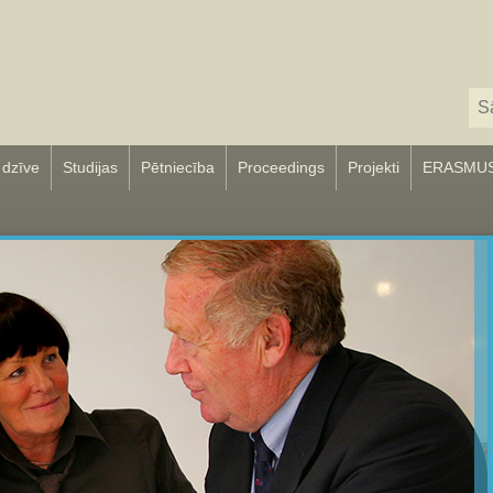
 dzīve
Studijas
Pētniecība
Proceedings
Projekti
ERASMU