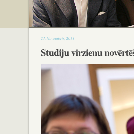
17:05
23
.
Novembris
,
2011
Studiju virzienu novērt