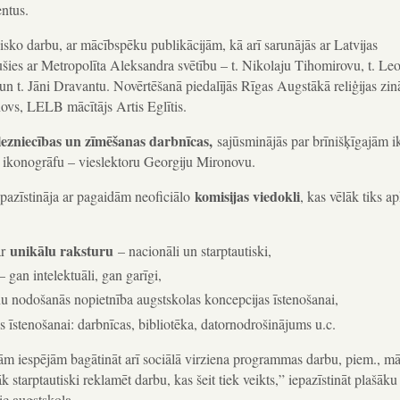
ntus.
isko darbu, ar mācībspēku publikācijām, kā arī sarunājās ar Latvijas
dušies ar Metropolīta Aleksandra svētību – t. Nikolaju Tihomirovu, t. Le
n t. Jāni Dravantu. Novērtēšanā piedalījās Rīgas Augstākā reliģijas zin
ovs, LELB mācītājs Artis Eglītis.
glezniecības un zīmēšanas darbnīcas,
sajūsminājās par brīnišķīgajām 
mo ikonogrāfu – vieslektoru Georgiju Mironovu.
komisijas viedokli
epazīstināja ar pagaidām neoficiālo
, kas vēlāk tiks a
unikālu raksturu
ar
– nacionāli un starptautiski,
 gan intelektuāli, gan garīgi,
iņu nodošanās nopietnība augstskolas koncepcijas īstenošanai,
 īstenošanai: darbnīcas, bibliotēka, datornodrošinājums u.c.
m iespējām bagātināt arī sociālā virziena programmas darbu, piem., mā
āk starptautiski reklamēt darbu, kas šeit tiek veikts,” iepazīstināt plašāku
eic augstskola.