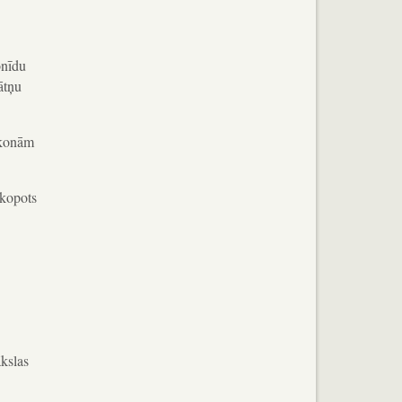
onīdu
ātņu
ikonām
pkopots
kslas