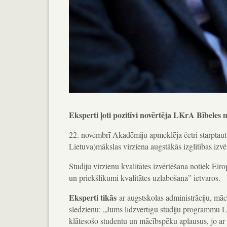
Eksperti ļoti pozitīvi novērtēja LKrA Bībeles
22. novembrī Akadēmiju apmeklēja četri starptauti
Lietuva)mākslas virziena augstākās izglītības izvē
Studiju virzienu kvalitātes izvērtēšana notiek Ei
un priekšlikumi kvalitātes uzlabošana” ietvaros.
Eksperti tikās
ar augstskolas administrāciju, mā
slēdzienu: „Jums līdzvērtīgu studiju programmu Latv
klātesošo studentu un mācībspēku aplausus, jo ar 