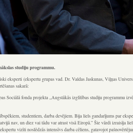
 mākslas studiju programmu.
ski eksperti
(ekspertu grupas vad. Dr. Valdas Jaskunas, Viļņas Universi
rtēšanas sakarā:
ropas Sociālā fonda projekta „Augstākās izglītības studiju programmu izv
cībspēkiem, studentiem, darba devējiem. Bija liels gandarījums par ekspe
ijā nav, un diez vai tādu var atrast visā Eiropā.” Šie vārdi izraisīja lie
ekspertu vizīti noslēdzās intensīvs darba cēliens, gatavojot pašnovērtēj