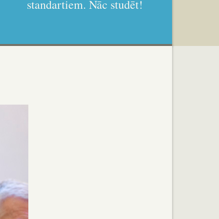
standartiem. Nāc studēt!