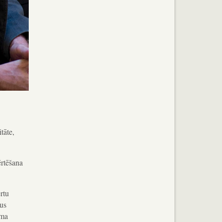
tāte,
ērtēšana
rtu
lus
uma